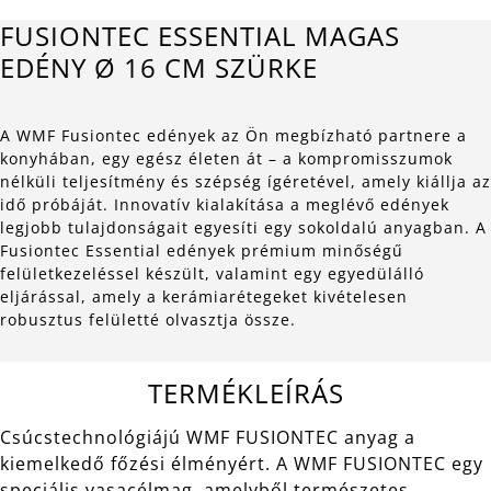
FUSIONTEC ESSENTIAL MAGAS
EDÉNY Ø 16 CM SZÜRKE
A WMF Fusiontec edények az Ön megbízható partnere a
konyhában, egy egész életen át – a kompromisszumok
nélküli teljesítmény és szépség ígéretével, amely kiállja az
idő próbáját. Innovatív kialakítása a meglévő edények
legjobb tulajdonságait egyesíti egy sokoldalú anyagban. A
Fusiontec Essential edények prémium minőségű
felületkezeléssel készült, valamint egy egyedülálló
eljárással, amely a kerámiarétegeket kivételesen
robusztus felületté olvasztja össze.
TERMÉKLEÍRÁS
Csúcstechnológiájú WMF FUSIONTEC anyag a
kiemelkedő főzési élményért. A WMF FUSIONTEC egy
speciális vasacélmag, amelyből természetes