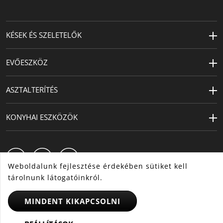
Hőállóság
250 ° C-ig hőálló, fedél nélkül
vagy 180 ° C fedéllel
KÉSEK ÉS SZELETELŐK
Termékápolás
mosogatógépben mosható
EVŐESZKÖZ
Másodlagos
üveg
anyag
ASZTALTERÍTÉS
Tervező
NOA design
KONYHAI ESZKÖZÖK
Design díj
Design Plus Messe Frankfurt
2009, iF design award iF
Hannover 2009, Nominierung
für den DP3D 2008, red dot
Weboldalunk fejlesztése érdekében sütiket kell
award Design Zentrum NRW
tárolnunk látogatóinkról.
2008
MINDENT KIKAPCSOLNI
Kapacitás (l)
3.9
HU
CS
SK
Átmérő (cm)
20