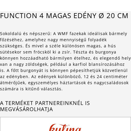
FUNCTION 4 MAGAS EDÉNY Ø 20 CM
Sokoldalú és népszerű: A WMF fazekak ideálisak bármely
főzéséhez, amelyhez nagy mennyiségű folyadék
szükséges. És mivel a széle különösen magas, a hús
sütésekor sem fröcsköl ki a zsír. Tészta és burgonya
könnyen hozzáadható bármilyen ételhez, és elegendő hely
van a nagy zöldségek, például a karfiol blansírozásához
is. A főtt burgonyát is könnyen pépesíthetjük közvetlenül
az edényben. Az edények különböző, 12 és 24 centiméter
átmérőjűek, egyszemélyes háztartások és nagycsaládosok
számára is kitűnő választás.
A TERMÉKET PARTNEREINKNÉL IS
MEGVÁSÁROLHATJA