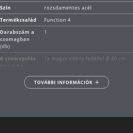
Felhasználás: minden típusú főzőlapra alkalmas,
Szín
rozsdamentes acél
beleértve az indukciósat is.
Termékcsalád
Function 4
Anyag: Cromargan® kiváló minőségű
rozsdamentes acél, amely méretben stabil,
Darabszám a
1
mosogatógépben mosható, saválló, korrózióálló
csomagban
és rendkívül karcálló.
(db)
Tisztítás: mosogatógépben mosható.
A csomagolás
1x magas edény fedéllel Ø 20 cm
tartalma
Fő anyag
rozsdamentes acél Cromargan®
TOVÁBBI INFORMÁCIÓK
18/10
Indukciós
Megfelelő indukciós
kompatibilis
A tűzhely
Alkalmas kerámia-, gáz-,
típusa
elektromos és indukciós
tűzhelyekhez