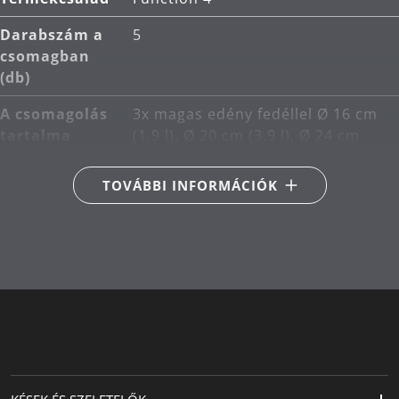
Anyag: Cromargan® rozsdamentes acél, amely
Darabszám a
5
méretben stabil, mosogatógépben mosható,
csomagban
saválló, korrózióálló és rendkívül karcálló.
(db)
Tisztítás: mosogatógépben mosható.
A csomagolás
3x magas edény fedéllel Ø 16 cm
tartalma
(1.9 l), Ø 20 cm (3.9 l), Ø 24 cm
(5.7 l), 1x lábas fedél nélkül Ø 16
cm (1.4 l), 1x főzőbetét Ø 20 cm
TOVÁBBI INFORMÁCIÓK
Fő anyag
rozsdamentes acél Cromargan®
18/10
Indukciós
Megfelelő indukciós
kompatibilis
A tűzhely
Alkalmas kerámia-, gáz-,
típusa
elektromos és indukciós
tűzhelyekhez