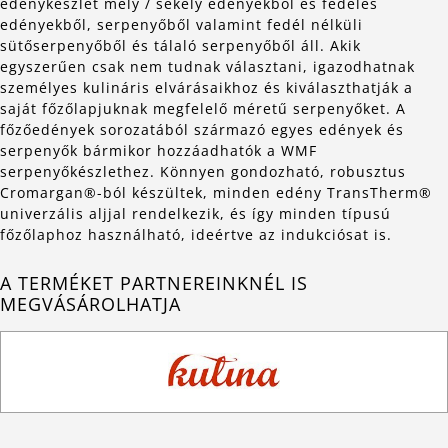
edénykészlet mély / sekély edényekből és fedeles
edényekből, serpenyőből valamint fedél nélküli
sütőserpenyőből és tálaló serpenyőből áll. Akik
egyszerűen csak nem tudnak választani, igazodhatnak
személyes kulináris elvárásaikhoz és kiválaszthatják a
saját főzőlapjuknak megfelelő méretű serpenyőket. A
főzőedények sorozatából származó egyes edények és
serpenyők bármikor hozzáadhatók a WMF
serpenyőkészlethez. Könnyen gondozható, robusztus
Cromargan®-ból készültek, minden edény TransTherm®
univerzális aljjal rendelkezik, és így minden típusú
főzőlaphoz használható, ideértve az indukciósat is.
A TERMÉKET PARTNEREINKNÉL IS
MEGVÁSÁROLHATJA