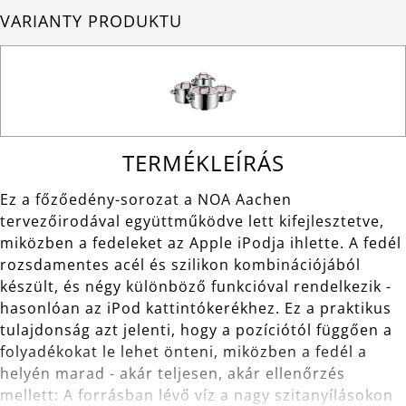
VARIANTY PRODUKTU
TERMÉKLEÍRÁS
Ez a főzőedény-sorozat a NOA Aachen
tervezőirodával együttműködve lett kifejlesztetve,
miközben a fedeleket az Apple iPodja ihlette. A fedél
rozsdamentes acél és szilikon kombinációjából
készült, és négy különböző funkcióval rendelkezik -
hasonlóan az iPod kattintókerékhez. Ez a praktikus
tulajdonság azt jelenti, hogy a pozíciótól függően a
folyadékokat le lehet önteni, miközben a fedél a
helyén marad - akár teljesen, akár ellenőrzés
mellett: A forrásban lévő víz a nagy szitanyílásokon