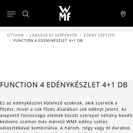
OTTHON
LÁBASOK ÉS SERPENYŐK
EDÉNY SZETTEK
FUNCTION 4 EDÉNYKÉSZLET 4+1 DB
FUNCTION 4 EDÉNYKÉSZLET 4+1 DB
Ez az edénykészlet kötelező azoknak, akik szeretik a
főzést, mivel a sok főzés általában sok edényt jelent. Az
alapvető fontosságú elemek között szerepel néhány bevált
kedvenc számos más méretű WMF edény széles
választékával kombinálva. A három, négy vagy öt darabos