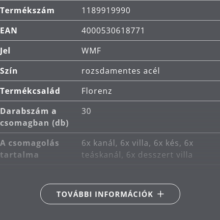
Termékszám
1189919990
EAN
4000530618771
Jel
WMF
Szín
rozsdamentes acél
Termékcsalád
Florenz
Darabszám a
30
csomagban (db)
A csomagolás
6x kanál, 6x villa, 6x kés, 6x
tartalma
teáskanál, 6x desszert villa
Fő anyag
rozsdamentes acél
Cromargan® 18/10
TOVÁBBI INFORMÁCIÓK
Termékápolás
mosogatógépben mosható