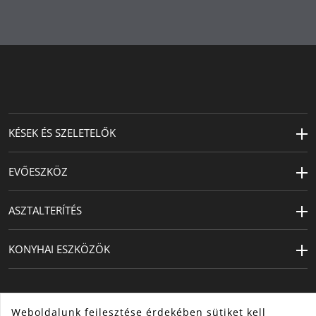
Tervező
WMF Atelier (Peter Bäurle)
KÉSEK ÉS SZELETELŐK
EVŐESZKÖZ
ASZTALTERÍTÉS
KONYHAI ESZKÖZÖK
Weboldalunk fejlesztése érdekében sütiket kell