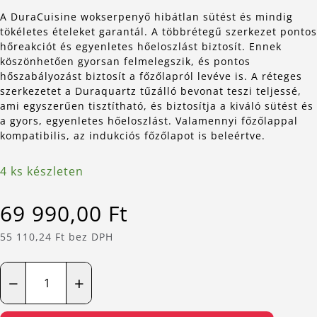
A DuraCuisine wokserpenyő hibátlan sütést és mindig
tökéletes ételeket garantál. A többrétegű szerkezet pontos
hőreakciót és egyenletes hőeloszlást biztosít. Ennek
köszönhetően gyorsan felmelegszik, és pontos
hőszabályozást biztosít a főzőlapról levéve is. A réteges
szerkezetet a Duraquartz tűzálló bevonat teszi teljessé,
ami egyszerűen tisztítható, és biztosítja a kiváló sütést és
a gyors, egyenletes hőeloszlást. Valamennyi főzőlappal
kompatibilis, az indukciós főzőlapot is beleértve.
4 ks készleten
69 990,00 Ft
55 110,24 Ft bez DPH
−
+