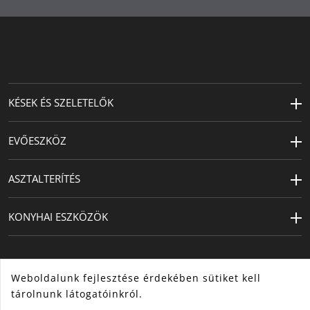
élettartamért
Sokoldalú wokserpenyő: Magas oldalak és enyhén
lekerekített peremek számos bőséges és kiváló
recept tökéletes elkészítéséhez
KÉSEK ÉS SZELETELŐK
EVŐESZKÖZ
ASZTALTERÍTÉS
KONYHAI ESZKÖZÖK
Weboldalunk fejlesztése érdekében sütiket kell
tárolnunk látogatóinkról.