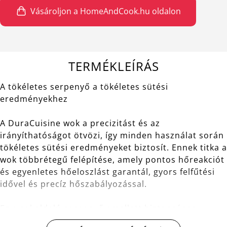
Vásároljon a HomeAndCook.hu oldalon
TERMÉKLEÍRÁS
A tökéletes serpenyő a tökéletes sütési
eredményekhez
A DuraCuisine wok a precizitást és az
irányíthatóságot ötvözi, így minden használat során
tökéletes sütési eredményeket biztosít. Ennek titka a
wok többrétegű felépítése, amely pontos hőreakciót
és egyenletes hőeloszlást garantál, gyors felfűtési
idővel és precíz hőszabályozással.
Ez a sokoldalú serpenyő emellett biztonságos,
hőálló Duraquarz® bevonattal rendelkezik, amely