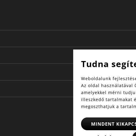
Tudna segít
Weboldalunk fejlesztése
Az oldal használatával 
amelyekkel mérni tudjuk
illeszkedő tartalmakat 
megoszthatjuk a tartal
MINDENT KIKAPC