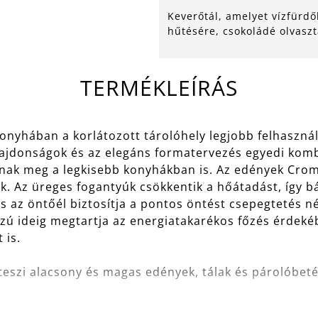
Keverőtál, amelyet vízfürdő
hűtésére, csokoládé olvaszt
TERMÉKLEÍRÁS
konyhában a korlátozott tárolóhely legjobb felhaszn
lajdonságok és az elegáns formatervezés egyedi komb
tanak meg a legkisebb konyhákban is. Az edények Cr
 Az üreges fogantyúk csökkentik a hőátadást, így 
 és az öntőél biztosítja a pontos öntést csepegtetés n
szú ideig megtartja az energiatakarékos főzés érdeké
 is.
eszi alacsony és magas edények, tálak és párolóbetét