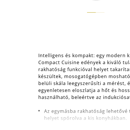
Intelligens és kompakt: egy modern 
Compact Cuisine edények a kiváló tu
rakhatóság funkcióval helyet takarí
készültek, mosogatógépben moshatók.
belüli skála leegyszerűsíti a mérést,
egyenletesen eloszlatja a hőt és hos
használható, beleértve az indukciósat
Az egymásba rakhatóság lehetővé t
helyet spórolva a kis konyhákban.