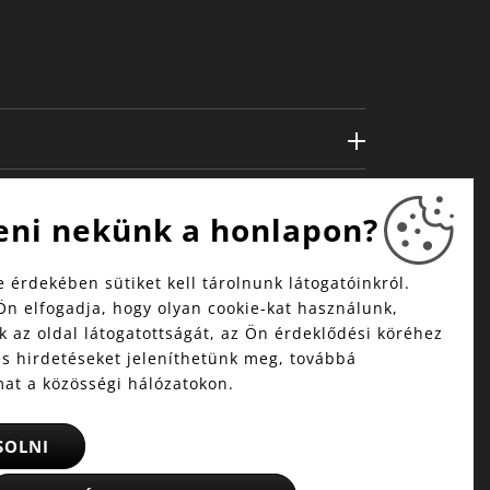
eni nekünk a honlapon?
 érdekében sütiket kell tárolnunk látogatóinkról.
Ön elfogadja, hogy olyan cookie-kat használunk,
 az oldal látogatottságát, az Ön érdeklődési köréhez
és hirdetéseket jeleníthetünk meg, továbbá
mat a közösségi hálózatokon.
SOLNI