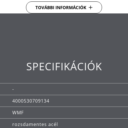
hőátadást az edényből a fogantyúba.
TOVÁBBI INFORMÁCIÓK
i a mérést és a töltést.
cél, amely méretben stabil, mosogatógépben mosható
ó.
SPECIFIKÁCIÓK
-
4000530709134
WMF
rozsdamentes acél