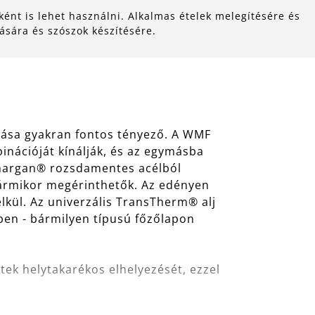
ként is lehet használni. Alkalmas ételek melegítésére és
ására és szószok készítésére.
álása gyakran fontos tényező. A WMF
inációját kínálják, és az egymásba
omargan® rozsdamentes acélból
bármikor megérinthetők. Az edényen
élkül. Az univerzális TransTherm® alj
ben - bármilyen típusú főzőlapon
ek helytakarékos elhelyezését, ezzel