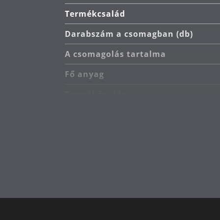
Termékcsalád
Darabszám a csomagban (db)
A csomagolás tartalma
Fő anyag
Termékápolás
A tűzhely típusa
Indukciós kompatibilis
Átmérő (cm)