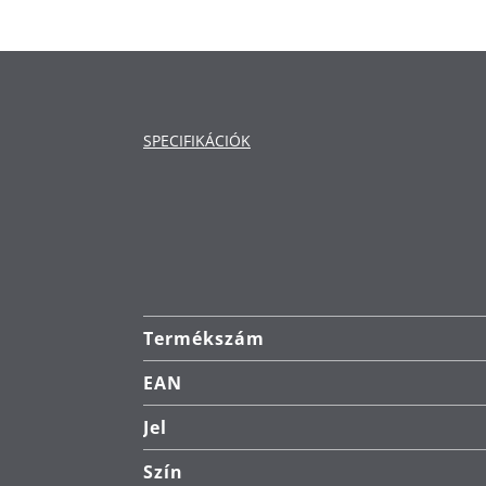
Az üreges fogantyúk csökkentik a 
Az edényen belüli skála megkönnyít
Anyag: Cromargan® rozsdamentes a
rendkívül karcálló.
SPECIFIKÁCIÓK
Tisztítás: mosogatógépben moshat
Termékszám
EAN
Jel
Szín