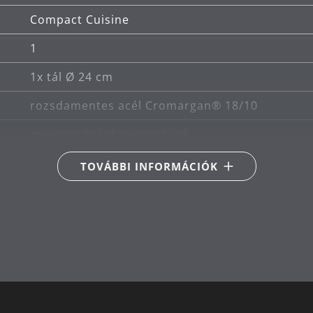
Compact Cuisine
1
1x tál Ø 24 cm
rozsdamentes acél Cromargan® 18/10
mosogatógépben mosható
Alkalmas kerámia-, gáz-, elektromos és indukci
TOVÁBBI INFORMÁCIÓK
Megfelelő indukciós
24