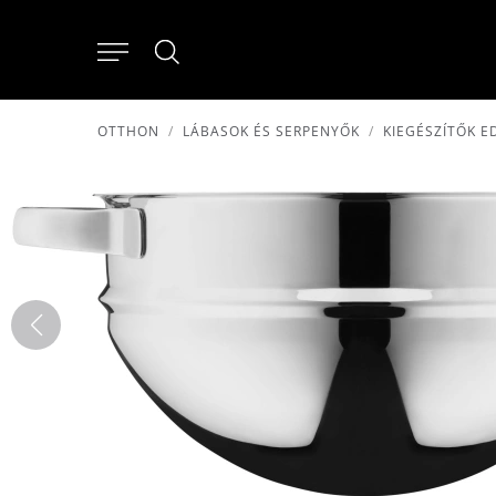
OTTHON
LÁBASOK ÉS SERPENYŐK
KIEGÉSZÍTŐK 