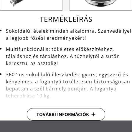
TERMÉKLEÍRÁS
Sokoldalú: ételek minden alkalomra. Szenvedéllyel
a legjobb főzési eredményekért!
Multifunkcionális: tökéletes előkészítéshez,
tálaláshoz és tároláshoz. A tűzhelytől a sütőn
keresztül az asztalig!
360°-os sokoldalú illeszkedés: gyors, egyszerű és
kényelmes: a fogantyú tökéletesen biztonságosan
bepattan a szél bármely pontján. A fogantyú
teherbírása 10 kg.
Levehető fogantyú: lehetővé teszi az összes edény
könnyű egymásba helyezését.
TOVÁBBI INFORMÁCIÓK
Széles kiöntőperem a könnyű, csepegésmentes