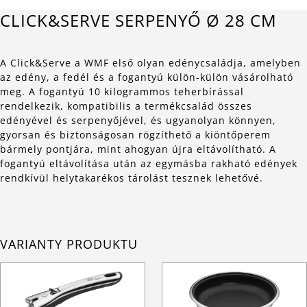
CLICK&SERVE SERPENYŐ Ø 28 CM
A Click&Serve a WMF első olyan edénycsaládja, amelyben
az edény, a fedél és a fogantyú külön-külön vásárolható
meg. A fogantyú 10 kilogrammos teherbírással
rendelkezik, kompatibilis a termékcsalád összes
edényével és serpenyőjével, és ugyanolyan könnyen,
gyorsan és biztonságosan rögzíthető a kiöntőperem
bármely pontjára, mint ahogyan újra eltávolítható. A
fogantyú eltávolítása után az egymásba rakható edények
rendkívül helytakarékos tárolást tesznek lehetővé.
VARIANTY PRODUKTU