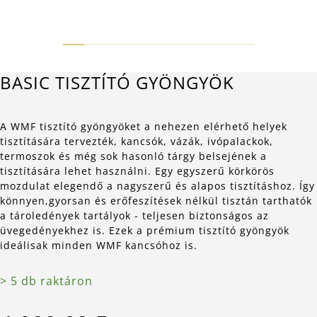
BASIC TISZTÍTÓ GYÖNGYÖK
A WMF tisztító gyöngyöket a nehezen elérhető helyek
tisztítására tervezték, kancsók, vázák, ivópalackok,
termoszok és még sok hasonló tárgy belsejének a
tisztítására lehet használni. Egy egyszerű körkörös
mozdulat elegendő a nagyszerű és alapos tisztításhoz. Így
könnyen,gyorsan és erőfeszítések nélkül tisztán tarthatók
a tároledények tartályok - teljesen biztonságos az
üvegedényekhez is. Ezek a prémium tisztító gyöngyök
ideálisak minden WMF kancsóhoz is.
> 5 db raktáron