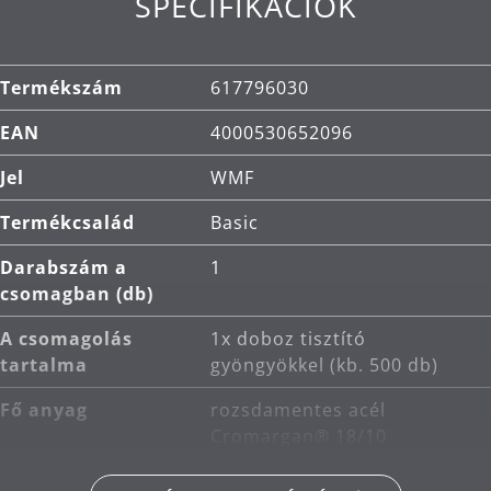
SPECIFIKÁCIÓK
és rendkívül karcálló.
Tárolódoboz:
praktikus és kompakt tároló.
Termékszám
617796030
EAN
4000530652096
Jel
WMF
Termékcsalád
Basic
Darabszám a
1
csomagban (db)
A csomagolás
1x doboz tisztító
tartalma
gyöngyökkel (kb. 500 db)
Fő anyag
rozsdamentes acél
Cromargan® 18/10
Termékápolás
kézi mosás