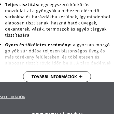
Teljes tisztítás:
egy egyszerű körkörös
mozdulattal a gyöngyök a nehezen elérhető
sarkokba és barázdákba kerülnek, így mindenhol
alaposan tisztítanak, használhatók üvegek,
dekanterek, vázák, termoszok és egyéb tárgyak
tisztítására.
Gyors és tökéletes eredmény:
a gyorsan mozgó
golyók súrlódása teljesen biztonságos üveg és
más törékeny felületeken, és tökéletesen és
alaposan tisztít rövid időn belül. A tárolóedények
úgy néznek ki, mintha az újak lennének.
TOVÁBBI INFORMÁCIÓK
Végtelen sokszor újrafelhasználható:
kivételes
tartósság és környezetbarát tisztítás.
Tartós teljesítmény:
robusztus, elegáns
SPECIFIKÁCIÓK
Cromargan® kiváló minőségű rozsdamentes
acélból készült, amely formatartó,
mosogatógépben mosható, saválló, korrózióálló